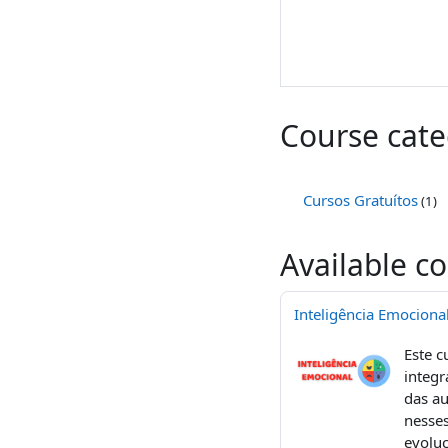
Course cate
Cursos Gratuítos
(1)
Available c
Inteligência Emocion
Este c
integ
das au
nesse
evoluç