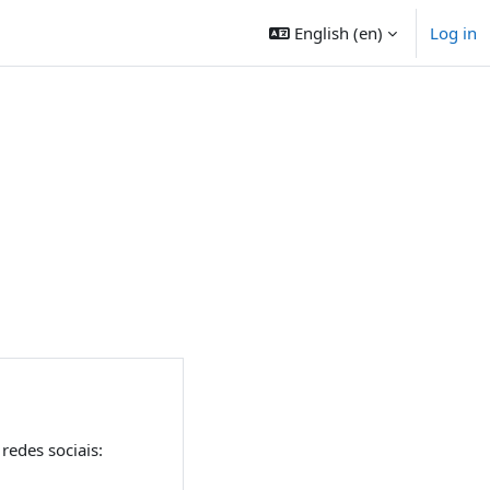
English ‎(en)‎
Log in
s
edes sociais: