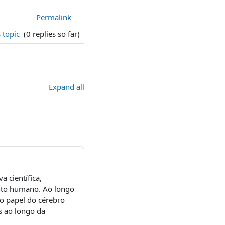
Permalink
s topic
(0 replies so far)
Expand all
a científica,
nto humano. Ao longo
o papel do cérebro
s ao longo da